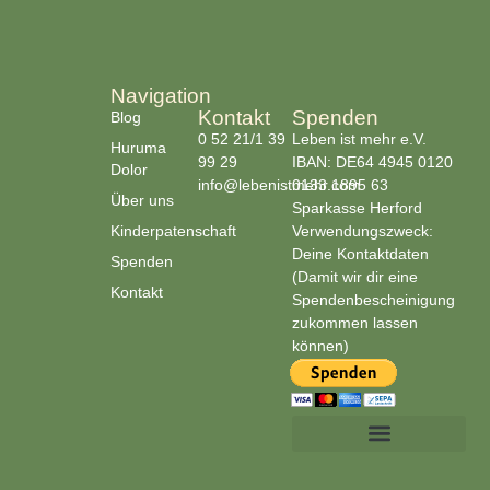
Navigation
Kontakt
Spenden
Blog
0 52 21/1 39
Leben ist mehr e.V.
Huruma
99 29
IBAN: DE64 4945 0120
Dolor
info@lebenistmehr.com
0133 1895 63
Über uns
Sparkasse Herford
Kinderpatenschaft
Verwendungszweck:
Deine Kontaktdaten
Spenden
(Damit wir dir eine
Kontakt
Spendenbescheinigung
zukommen lassen
können)
Cookie-Richtlinie (EU)