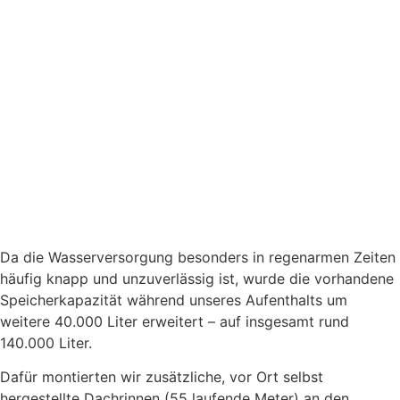
Blog
Huruma Dolor
Über uns
Kinderpatenschaft
Spenden
Kontakt
Da die Wasserversorgung besonders in regenarmen Zeiten
häufig knapp und unzuverlässig ist, wurde die vorhandene
Speicherkapazität während unseres Aufenthalts um
weitere 40.000 Liter erweitert – auf insgesamt rund
140.000 Liter.
Dafür montierten wir zusätzliche, vor Ort selbst
hergestellte Dachrinnen (55 laufende Meter) an den