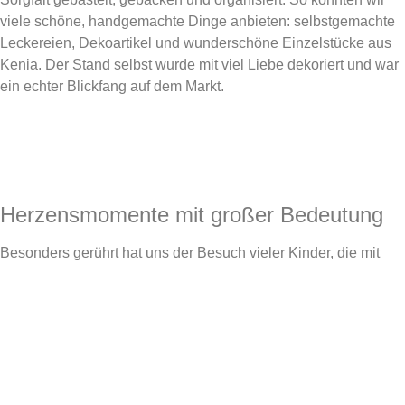
viele schöne, handgemachte Dinge anbieten: selbstgemachte
Leckereien, Dekoartikel und wunderschöne Einzelstücke aus
Kenia. Der Stand selbst wurde mit viel Liebe dekoriert und war
ein echter Blickfang auf dem Markt.
Herzensmomente mit großer Bedeutung
Besonders gerührt hat uns der Besuch vieler Kinder, die mit
ihrem eigenen Taschengeld kleine Geschenke kauften – mit
dem Wissen, dass ihr Beitrag Kindern in Kenia zugutekommt.
Solche Momente zeigen uns: Die Botschaft ist angekommen.
Jeder Einkauf war ein Zeichen der Hoffnung.