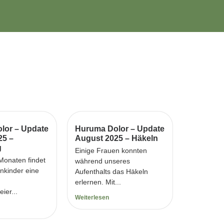
lor – Update
Huruma Dolor – Update
25 –
August 2025 – Häkeln
g
Einige Frauen konnten
 Monaten findet
während unseres
enkinder eine
Aufenthalts das Häkeln
erlernen. Mit...
ier...
Weiterlesen