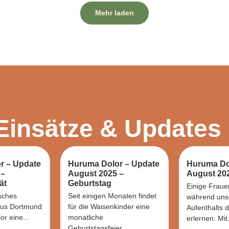
Mehr laden
Einsätze & Updates
r – Update
Huruma Dolor – Update
Huruma Do
 –
August 2025 –
August 202
ät
Geburtstag
Einige Fraue
sches
Seit einigen Monaten findet
während uns
us Dortmund
für die Waisenkinder eine
Aufenthalts 
r eine...
monatliche
erlernen. Mit.
Geburtstagsfeier...