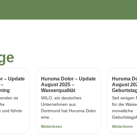
äge
r – Update
Huruma Dolor – Update
Huruma Do
 –
August 2025 –
August 20
ning
Wasserqualität
Geburtsta
senden ist
WILO, ein deutsches
Seit einigen
che
Unternehmen aus
für die Wais
e und führte
Dortmund hat Huruma Dolor
monatliche
eine...
Geburtstagsfe
Weiterlesen
Weiterlesen