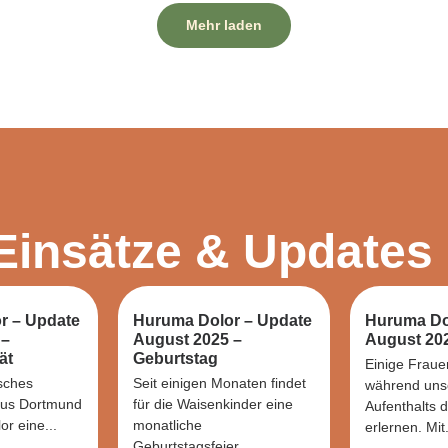
Mehr laden
Einsätze & Updates
r – Update
Huruma Dolor – Update
Huruma Do
 –
August 2025 –
August 202
ät
Geburtstag
Einige Fraue
sches
Seit einigen Monaten findet
während uns
us Dortmund
für die Waisenkinder eine
Aufenthalts 
r eine...
monatliche
erlernen. Mit.
Geburtstagsfeier...