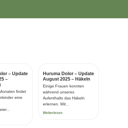
lor – Update
Huruma Dolor – Update
25 –
August 2025 – Häkeln
g
Einige Frauen konnten
 Monaten findet
während unseres
enkinder eine
Aufenthalts das Häkeln
erlernen. Mit...
ier...
Weiterlesen