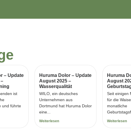
äge
r – Update
Huruma Dolor – Update
Huruma Do
 –
August 2025 –
August 20
ning
Wasserqualität
Geburtsta
senden ist
WILO, ein deutsches
Seit einigen
che
Unternehmen aus
für die Wais
e und führte
Dortmund hat Huruma Dolor
monatliche
eine...
Geburtstagsfe
Weiterlesen
Weiterlesen