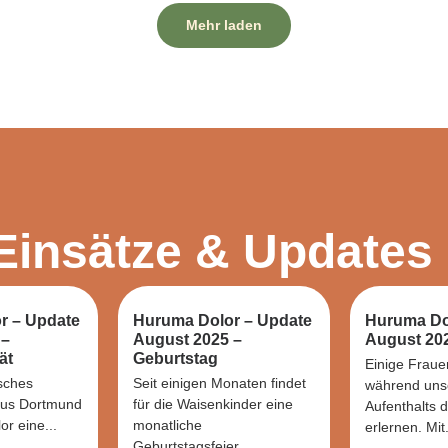
Mehr laden
Einsätze & Updates
r – Update
Huruma Dolor – Update
Huruma Do
 –
August 2025 –
August 202
ät
Geburtstag
Einige Fraue
sches
Seit einigen Monaten findet
während uns
us Dortmund
für die Waisenkinder eine
Aufenthalts 
r eine...
monatliche
erlernen. Mit.
Geburtstagsfeier...