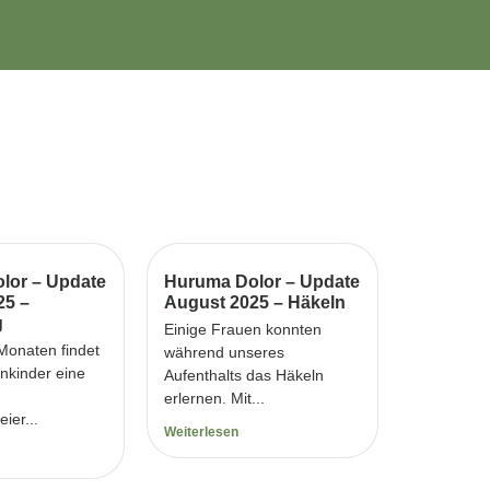
lor – Update
Huruma Dolor – Update
25 –
August 2025 – Häkeln
g
Einige Frauen konnten
 Monaten findet
während unseres
enkinder eine
Aufenthalts das Häkeln
erlernen. Mit...
ier...
Weiterlesen