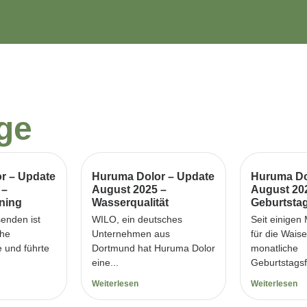
äge
r – Update
Huruma Dolor – Update
Huruma Do
 –
August 2025 –
August 20
ning
Wasserqualität
Geburtsta
senden ist
WILO, ein deutsches
Seit einigen
che
Unternehmen aus
für die Wais
e und führte
Dortmund hat Huruma Dolor
monatliche
eine...
Geburtstagsfe
Weiterlesen
Weiterlesen